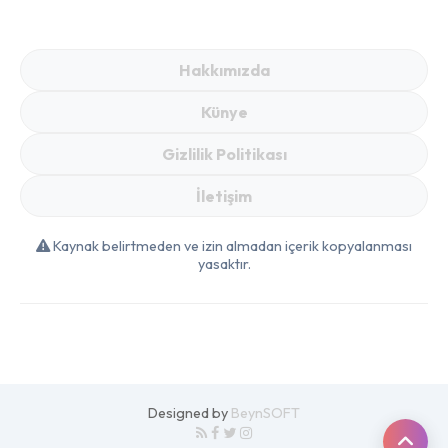
Çilek, Karpuz ve
Patates Fiyatlarını
Gören Markete
Hakkımızda
Koşuyor
Künye
Gizlilik Politikası
İletişim
Kaynak belirtmeden ve izin almadan içerik kopyalanması
yasaktır.
Designed by
BeynSOFT