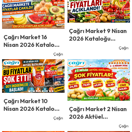
Çilek, Karpuz ve
Karpuz, Fasulye ve
Patates Fiyatlarını
Daha Fazlasında Dev
Gören Markete
İndirim
Koşuyor
Çağrı Market 9 Nisan
Çağrı Market 16
2026 Kataloğu
Nisan 2026 Kataloğu
Yayınlandı! Bu
Çağrı
Yayınlandı! Çağrı
Fiyatları Gören
Çağrı
Market’te Fiyatlar
Koşuyor! Sebze
Çakıldı! Sebze Meyve
Meyvede Büyük
Fırsatı Kaçmaz
İndirim
Çağrı Market 10
Nisan 2026 Kataloğu
Çağrı Market 2 Nisan
Yayınlandı! Bu
2026 Aktüel
Çağrı
Fiyatlar Şok Etti!
Kataloğu Yayınlandı!
Çağrı
Çağrı Market’te Dev
Çağrı Market