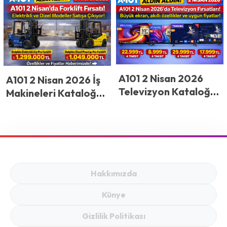
A101’de Fiyatlar
Motosiklet Fırsatları
Düşüyor! Dana Kıyma
279 TL, Bütün Tavuk
95 TL: 2-5 Nisan
Fırsatları Açıklandı
A101 2 Nisan 2026
A101 2 Nisan 2026 İş
Televizyon Kataloğu:
Makineleri Kataloğu:
Büyük Ekran, Akıllı
Forklift Modelleri ve
Özellikler ve Uygun
Fiyatları Açıklandı
Fiyatlar
Hakkımızda
Künye
Gizlilik Politikası