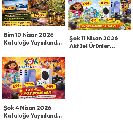
Evinizi Yenileyecek O
Deniz Ürünlerinde
Ürünler Geliyor
Dev İndirim!
Bim 10 Nisan 2026
Şok 11 Nisan 2026
Kataloğu Yayınlandı!
Aktüel Ürünler
BİM Cuma Bombayı
Kataloğu: Hafta
Patlattı! 21.500 TL’lik
Sonu Bahar ve
4K TV, 4.490 TL
Teknoloji Rüzgarı!
Motor ve 129 TL
Sandalet Raflarda
Şok 4 Nisan 2026
Kataloğu Yayınlandı!
ŞOK Market’ten
Teknoloji ve Oyuncak