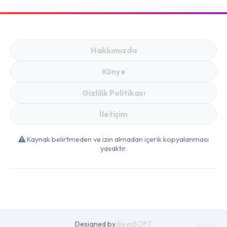
Sürprizi: Galaxy
S25e, Xbox ve Tefal
ürünleri bu fiyatlarla
geliyor!: Hafta Sonu
Hakkımızda
Bahar ve Bahçe
Künye
Fırsatları!
Gizlilik Politikası
İletişim
Kaynak belirtmeden ve izin almadan içerik kopyalanması
yasaktır.
Designed by
BeynSOFT