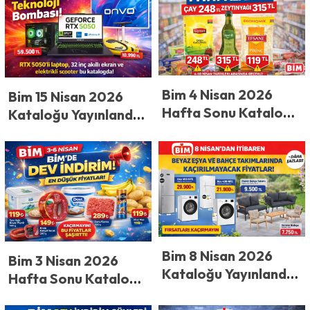
Fiyatlar Dipte! Bu
Görenler Sabah
Ürünleri Kaçıran
Erkenden Sıraya
Üzülür
Girecek!
Bim 4 Nisan 2026
Bim 15 Nisan 2026
Hafta Sonu Kataloğu
Kataloğu Yayınlandı!
Yayınlandı! BİM’de
BİM’den Teknoloji
Fiyat Alarmı! 1 Kg Çay
Bombası! RTX 5050
248 TL, Zeytinyağı
Oyun Bilgisayarı,
315 TL, Pirinç 119 TL
Akıllı Ekran ve
Elektrikli Scooter
Aynı Katalogda
Bim 8 Nisan 2026
Bim 3 Nisan 2026
Kataloğu Yayınlandı!
Hafta Sonu Kataloğu
Bim 8 Nisan’da
Yayınlandı! BİM’de
Fiyatları Altüst