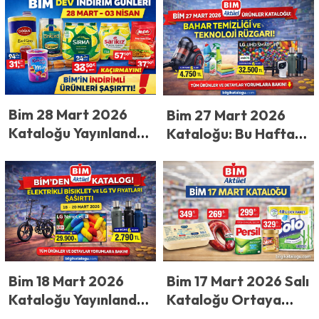
Dev İndirim Başladı!
Ediyor! 29.900 TL’lik
3-6 Nisan’da Peynir,
Buzdolabı, 15.500
Kıyma, Muz ve
TL’lik Çamaşır
Nescafe Fiyatları
Makinesi Dikkat
Şaşırttı
Çekiyor
Bim 28 Mart 2026
Bim 27 Mart 2026
Kataloğu Yayınlandı!
Kataloğu: Bu Hafta
BİM’de Büyük İndirim!
BİM’e Gelebilecek
Bu Hafta En Ucuz
Ürünler ve Büyük
Ürünler Şaşırttı
İndirim Tahminleri
Bim 17 Mart 2026 Salı
Bim 18 Mart 2026
Kataloğu Ortaya
Kataloğu Yayınlandı!
Çıktı: 349 TL Kaşar,
BİM’den Dev Aktüel