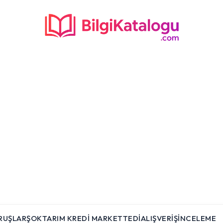
RUŞLAR
ŞOK
TARIM KREDI MARKET
TEDI
ALIŞVERIŞ
İNCELEME