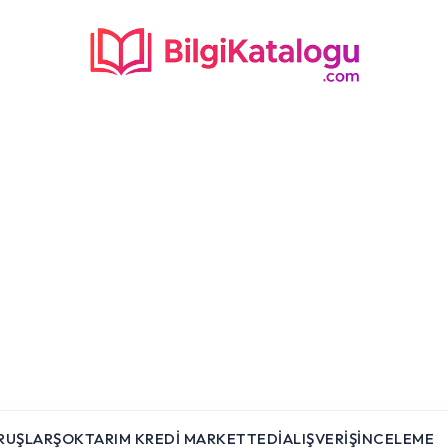
RUŞLAR
ŞOK
TARIM KREDI MARKET
TEDI
ALIŞVERIŞ
İNCELEME