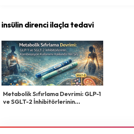
insülin direnci ilaçla tedavi
Metabolik Sıfırlama Devrimi: GLP-1
ve SGLT-2 İnhibitörlerinin
Kombinasyon Kullanımı Hakkında
Her Şey