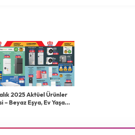
alık 2025 Aktüel Ürünler
i – Beyaz Eşya, Ev Yaşam
 Yatak Modelleri ve Daha