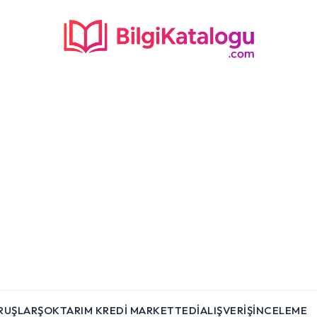
RUŞLAR
ŞOK
TARIM KREDI MARKET
TEDI
ALIŞVERIŞ
İNCELEME