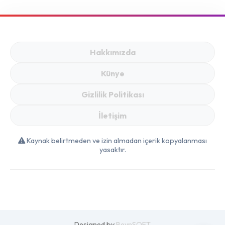
11 Mayıs Kataloğunda
İncelemesi
Şok Fiyatlar!
Hakkımızda
Künye
Gizlilik Politikası
İletişim
Kaynak belirtmeden ve izin almadan içerik kopyalanması
yasaktır.
Designed by
BeynSOFT