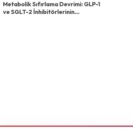
Metabolik Sıfırlama Devrimi: GLP-1
ve SGLT-2 İnhibitörlerinin
Kombinasyon Kullanımı Hakkında
Her Şey