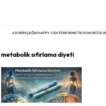
A101
BIM
ÇAĞRI
HAPPY CENTER
KIM
METRO
ONUR
ÖZKU
metabolik sıfırlama diyeti