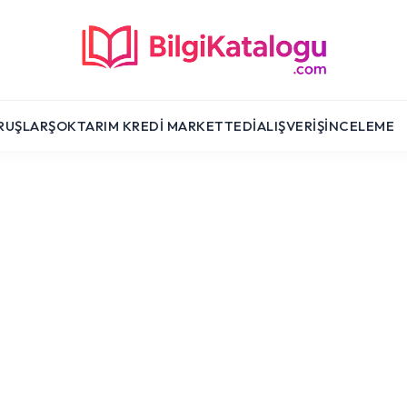
RUŞLAR
ŞOK
TARIM KREDI MARKET
TEDI
ALIŞVERIŞ
İNCELEME