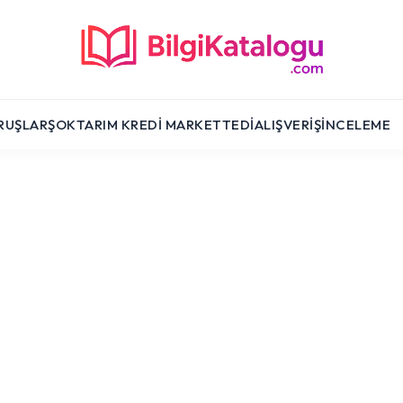
RUŞLAR
ŞOK
TARIM KREDI MARKET
TEDI
ALIŞVERIŞ
İNCELEME