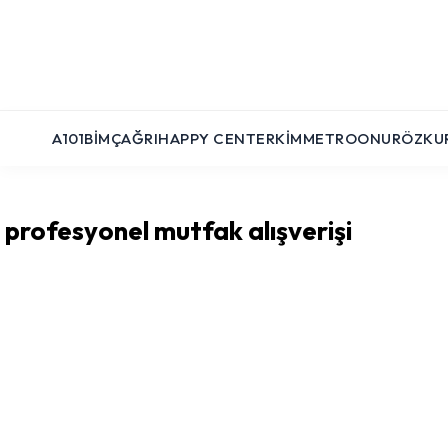
A101
BIM
ÇAĞRI
HAPPY CENTER
KIM
METRO
ONUR
ÖZKU
profesyonel mutfak alışverişi