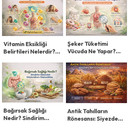
Etkisi
Şeker Tüketimi
Vitamin Eksikliği
Vücuda Ne Yapar?
Belirtileri Nelerdir?
Fazla Şekerin Gizli
En Sık Görülen 7
Zararları
Eksiklik
Bağırsak Sağlığı
Antik Tahılların
Nedir? Sindirim
Rönesansı: Siyezden
Sistemini
Teff’e Unutulan