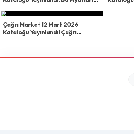
Gören Koşuyor! Sebze Meyvede
Hafta Son
Büyük İndirim
84,90 TL
Çağrı Market 12 Mart 2026
Kataloğu Yayınlandı! Çağrı
Market’te Fiyatlar Dikkat Çekiyor!
Muz, Çilek, Domates ve Patates
İndirime Girdi