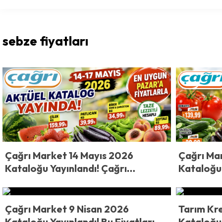
sebze fiyatları
Çağrı Market 14 Mayıs 2026
Çağrı Ma
Kataloğu Yayınlandı! Çağrı
Kataloğu 
Market’te Fiyatlar Şoke Etti! Çilek,
Market’te
Karpuz, Fasulye ve Daha
Domates,
Fazlasında Dev İndirim
Fiyatlar
Çağrı Market 9 Nisan 2026
Tarım Kr
Kataloğu Yayınlandı! Bu Fiyatları
Kataloğu 