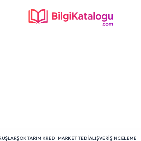
RUŞLAR
ŞOK
TARIM KREDI MARKET
TEDI
ALIŞVERIŞ
İNCELEME