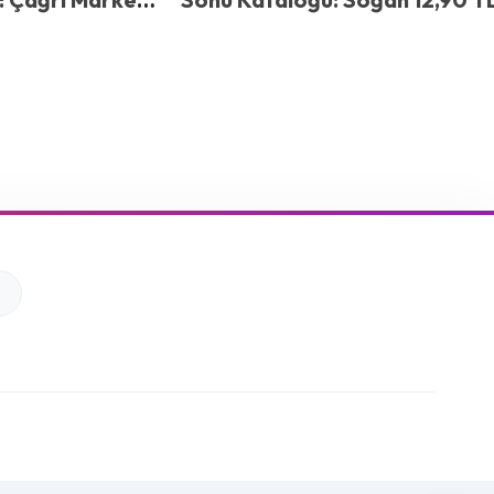
atates 24,99 TL,
Patates 17,50 TL! İşte Güncel
 Nisan Kataloğu
Fiyatlar