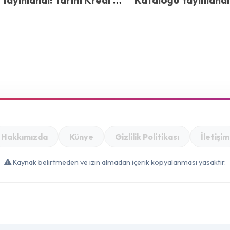
u Fiyat Sürprizi! Armut
Fiyatları Şaşırttı! P
, Soğan 12,50 TL…
Karpuz 79,99 TL – 2
Ortaya Çıktı
Hakkımızda
Künye
Gizlilik Politikası
İletişim
Kaynak belirtmeden ve izin almadan içerik kopyalanması yasaktır.