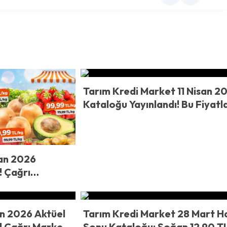
Tarım Kredi Market 11 Nisan 2
Kataloğu Yayınlandı! Bu Fiyatl
Şaşırttı! Sebze Meyvede Dikka
Çeken Liste
san 2026
! Çağrı
Çakıldı! Sebze
az
an 2026 Aktüel
Tarım Kredi Market 28 Mart H
! Çağrı Market
Sonu Kataloğu: Soğan 12,90 TL