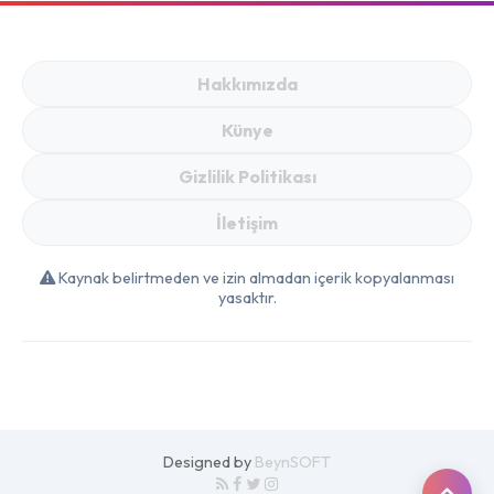
Gündem Oldu! Tavuk
Piliç ve Sucuk
99 TL, Tost Peyniri
Fiyatlarını Görenler
249 TL
Marketlere Koşuyor!
Hakkımızda
Künye
Gizlilik Politikası
İletişim
Kaynak belirtmeden ve izin almadan içerik kopyalanması
yasaktır.
Designed by
BeynSOFT