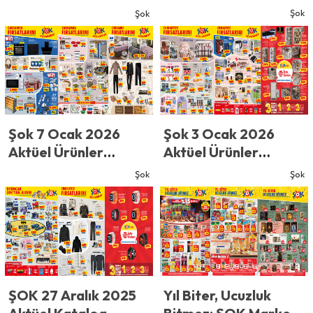
Kataloğu: Hafta
Kataloğu: Yeni Yılın
Şok
Şok
Sonu Fırsatlarında
İkinci Büyük
Kış Şöleni!
Çarşamba İndirimi!
Şok 7 Ocak 2026
Şok 3 Ocak 2026
Aktüel Ürünler
Aktüel Ürünler
Kataloğu: Yeni Yılın
Kataloğu: Kış
Şok
Şok
İlk Büyük Fırsatları!
Mevsimine Özel Dev
İndirim Rehberi
ŞOK 27 Aralık 2025
Yıl Biter, Ucuzluk