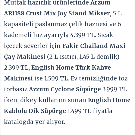
Mutfak hazırlık ürünlerinde
Arzum
AR1188 Crust Mix Joy Stand Mikser
, 5 L
kapasiteli paslanmaz çelik haznesi ve 6
kademeli hız ayarıyla 4.399 TL. Sıcak
içecek severler için
Fakir Chailand Maxi
Çay Makinesi
(2 L ısıtıcı, 1.45 L demlik)
2.399 TL,
English Home Türk Kahve
Makinesi
ise 1.599 TL. Ev temizliğinde toz
torbasız
Arzum Cyclone Süpürge
3.999 TL
iken, dikey kullanım sunan
English Home
Kablolu Dik Süpürge
1.499 TL fiyatla
katalogda yer alıyor.