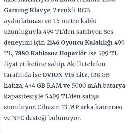
Gaming Klavye
, 7 renkli RGB
aydınlatması ve 1.5 metre kablo
uzunluğuyla 499 TL’den satılıyor. Ses
deneyimi için
2146 Oyuncu Kulaklığı
499
TL,
7880 Kablosuz Hoparlör
ise 599 TL
fiyat etiketine sahip. Akıllı telefon
tarafında ise
OVION V15 Lite
, 128 GB
hafıza, 4+4 GB RAM ve 5000 mAh batarya
kapasitesiyle 5.499 TL’den satışa
sunuluyor. Cihazın 13 MP arka kamerası
ve NFC desteği bulunuyor.