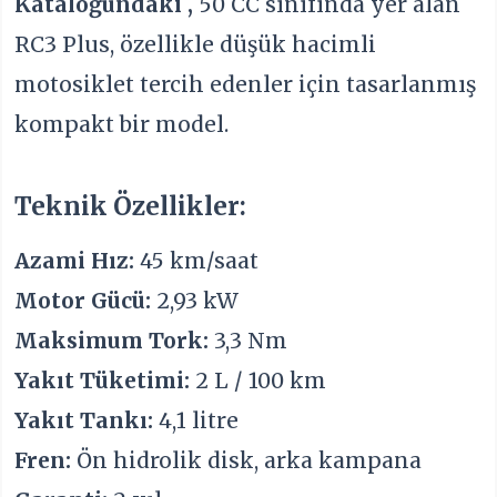
Kataloğundaki ,
50 CC sınıfında yer alan
RC3 Plus, özellikle düşük hacimli
motosiklet tercih edenler için tasarlanmış
kompakt bir model.
Teknik Özellikler:
Azami Hız:
45 km/saat
Motor Gücü:
2,93 kW
Maksimum Tork:
3,3 Nm
Yakıt Tüketimi:
2 L / 100 km
Yakıt Tankı:
4,1 litre
Fren:
Ön hidrolik disk, arka kampana