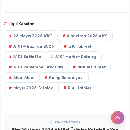
İlgili Konular
28 Mayıs 2026 A101
4 haziran 2026 A101
A101 4 haziran 2026
a101 aktüel
A101 Bu Hafta
A101 Market Katalog
A101 Perşembe Fırsatları
aktüel ürünler
Aldın Aldın
Kamp Sandalyesi
Mayıs 2026 Katalog
Plaj Ürünleri
ÖNCEKI YAZI
Bim 29 Mayıs 2026 Aktüel Ürünler Kataloğu: Yaz