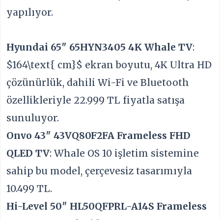
yapılıyor.
Hyundai 65″ 65HYN3405 4K Whale TV
:
$164\text{ cm}$
ekran boyutu, 4K Ultra HD
çözünürlük, dahili Wi-Fi ve Bluetooth
özellikleriyle 22.999 TL fiyatla satışa
sunuluyor.
Onvo 43″ 43VQ80F2FA Frameless FHD
QLED TV
: Whale OS 10 işletim sistemine
sahip bu model, çerçevesiz tasarımıyla
10.499 TL.
Hi-Level 50″ HL50QFPRL-A14S Frameless