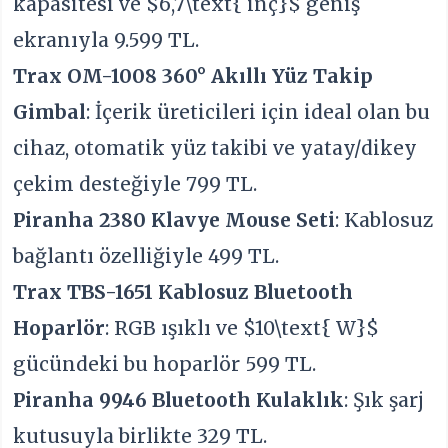
kapasitesi ve
$6,7\text{ inç}$
geniş
ekranıyla 9.599 TL.
Trax OM-1008 360° Akıllı Yüz Takip
Gimbal
: İçerik üreticileri için ideal olan bu
cihaz, otomatik yüz takibi ve yatay/dikey
çekim desteğiyle 799 TL.
Piranha 2380 Klavye Mouse Seti
: Kablosuz
bağlantı özelliğiyle 499 TL.
Trax TBS-1651 Kablosuz Bluetooth
Hoparlör
: RGB ışıklı ve
$10\text{ W}$
gücündeki bu hoparlör 599 TL.
Piranha 9946 Bluetooth Kulaklık
: Şık şarj
kutusuyla birlikte 329 TL.