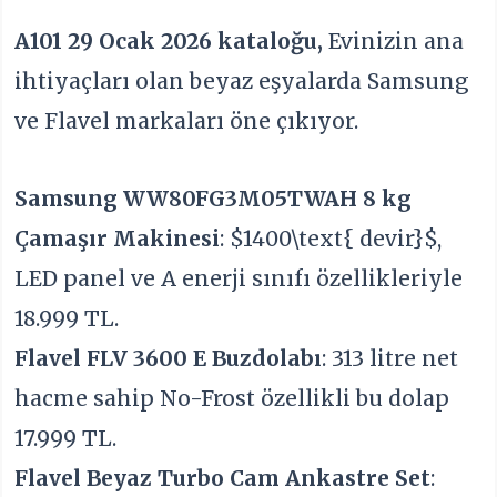
A101 29 Ocak 2026 kataloğu,
Evinizin ana
ihtiyaçları olan beyaz eşyalarda Samsung
ve Flavel markaları öne çıkıyor.
Samsung WW80FG3M05TWAH 8 kg
Çamaşır Makinesi
:
$1400\text{ devir}$
,
LED panel ve A enerji sınıfı özellikleriyle
18.999 TL.
Flavel FLV 3600 E Buzdolabı
: 313 litre net
hacme sahip No-Frost özellikli bu dolap
17.999 TL.
Flavel Beyaz Turbo Cam Ankastre Set
: