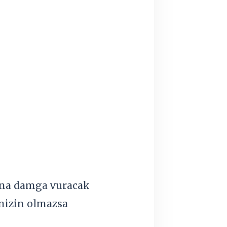
ına damga vuracak
rinizin olmazsa