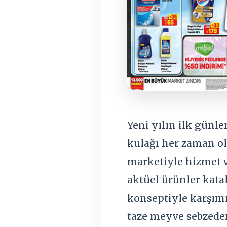
Yeni yılın ilk günl
kulağı her zaman old
marketiyle hizmet 
aktüel ürünler katal
konseptiyle karşım
taze meyve sebzeden