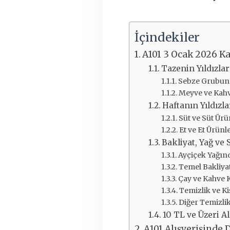
İçindekiler
A101 3 Ocak 2026 Ka
Tazenin Yıldızla
Sebze Grubun
Meyve ve Kahva
Haftanın Yıldızla
Süt ve Süt Ürü
Et ve Et Ürünle
Bakliyat, Yağ ve
Ayçiçek Yağınd
Temel Bakliya
Çay ve Kahve K
Temizlik ve Ki
Diğer Temizlik
10 TL ve Üzeri A
A101 Alışverişinde 