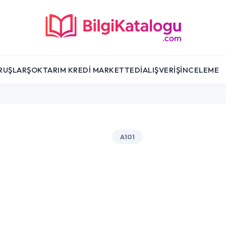
RUŞLAR
ŞOK
TARIM KREDI MARKET
TEDI
ALIŞVERIŞ
İNCELEME
A101