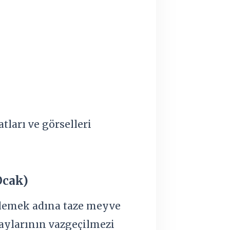
tları ve görselleri
Ocak)
eklemek adına taze meyve
 aylarının vazgeçilmezi