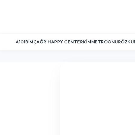
A101
BIM
ÇAĞRI
HAPPY CENTER
KIM
METRO
ONUR
ÖZKU