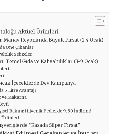
taloğu Aktüel Ürünleri
rı: Manav Reyonunda Büyük Fırsat (1-4 Ocak)
da Öne Çıkanlar
ltılık Sebzeler
rı: Temel Gıda ve Kahvaltılıklar (3-9 Ocak)
nleri
ri
 Sıcak İçeceklerde Dev Kampanya
a 5 Litre Avantajı
t ve Makarna
eyfi
şisel Bakım: Hijyenik Pedlerde %50 İndirim!
 Ürünleri
lışverişlerde “Kasada Süper Fırsat”
Dikkat Edilmesi Gerekenler ve İpuçları