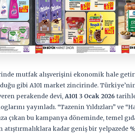
erinde mutfak alışverişini ekonomik hale get
uğu gibi A101 market zincirinde. Türkiye’nin 8
veren perakende devi,
A101 3 Ocak 2026
tarihl
oglarını yayınladı. “Tazenin Yıldızları” ve “Ha
ıza çıkan bu kampanya döneminde, temel gıda
 atıştırmalıklara kadar geniş bir yelpazede 