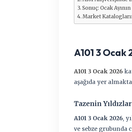
Sonuç: Ocak Ayının
Market Katalogların
A101 3 Ocak 
A101 3 Ocak 2026
kat
aşağıda yer almakta
Tazenin Yıldızla
A101 3 Ocak 2026
, y
ve sebze grubunda ci