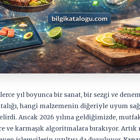
erce yıl boyunca bir sanat, bir sezgi ve dene
ustalığı, hangi malzemenin diğeriyle uyum sa
lirdi. Ancak 2026 yılına geldiğimizde, mutfak
ere ve karmaşık algoritmalara bırakıyor. Artık
şleyen işlemcilerin vızıltısı da duyuluyor.
Yapay