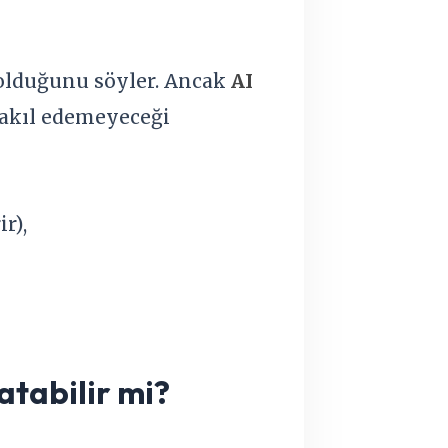
 olduğunu söyler. Ancak
AI
a akıl edemeyeceği
r),
ratabilir mi?