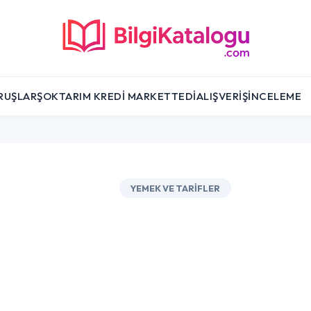
RUŞLAR
ŞOK
TARIM KREDI MARKET
TEDI
ALIŞVERIŞ
İNCELEME
YEMEK VE TARIFLER