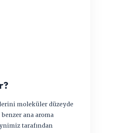
r?
klerini moleküler düzeyde
si benzer ana aroma
beynimiz tarafından