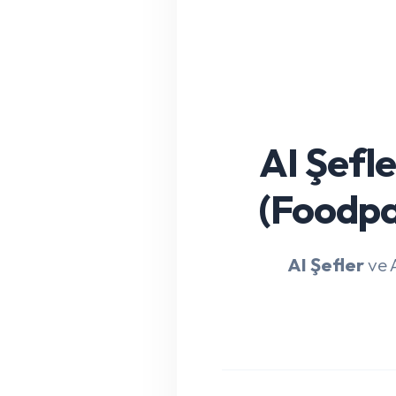
AI Şefl
(Foodpa
AI Şefler
ve A