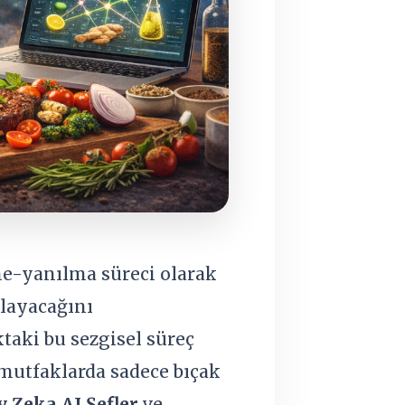
me-yanılma süreci olarak
ğlayacağını
taki bu sezgisel süreç
 mutfaklarda sadece bıçak
 Zeka AI Şefler
ve