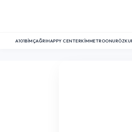
A101
BIM
ÇAĞRI
HAPPY CENTER
KIM
METRO
ONUR
ÖZKU