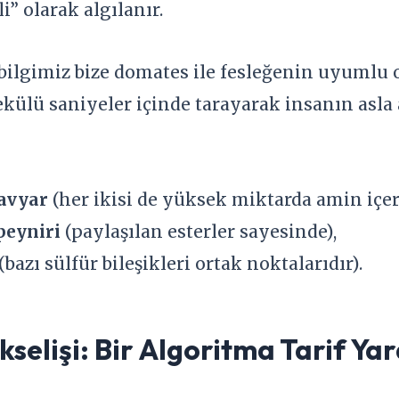
i” olarak algılanır.
bilgimiz bize domates ile fesleğenin uyumlu
lekülü saniyeler içinde tarayarak insanın asl
havyar
(her ikisi de yüksek miktarda amin içeri
peyniri
(paylaşılan esterler sayesinde),
(bazı sülfür bileşikleri ortak noktalarıdır).
kselişi: Bir Algoritma Tarif Ya