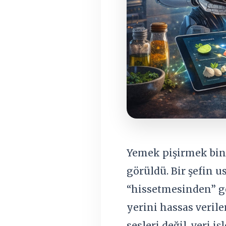
Yemek pişirmek binl
görüldü. Bir şefin 
“hissetmesinden” ge
yerini hassas veril
sesleri değil, veri i