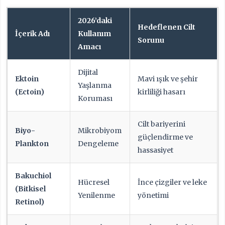
2026’daki
Hedeflenen Cilt
İçerik Adı
Kullanım
Sorunu
Amacı
Dijital
Ektoin
Mavi ışık ve şehir
Yaşlanma
(Ectoin)
kirliliği hasarı
Koruması
Cilt bariyerini
Biyo-
Mikrobiyom
güçlendirme ve
Plankton
Dengeleme
hassasiyet
Bakuchiol
Hücresel
İnce çizgiler ve leke
(Bitkisel
Yenilenme
yönetimi
Retinol)