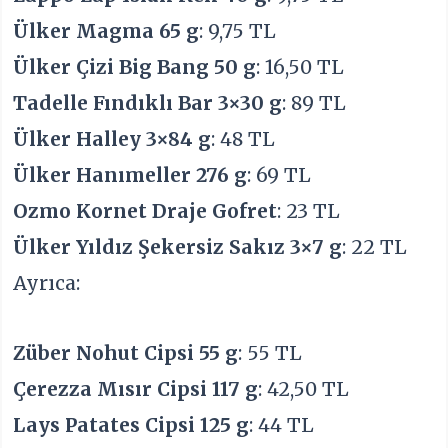
Ülker Magma 65 g
: 9,75 TL
Ülker Çizi Big Bang 50 g
: 16,50 TL
Tadelle Fındıklı Bar 3×30 g
: 89 TL
Ülker Halley 3×84 g
: 48 TL
Ülker Hanımeller 276 g
: 69 TL
Ozmo Kornet Draje Gofret
: 23 TL
Ülker Yıldız Şekersiz Sakız 3×7 g
: 22 TL
Ayrıca:
Züber Nohut Cipsi 55 g
: 55 TL
Çerezza Mısır Cipsi 117 g
: 42,50 TL
Lays Patates Cipsi 125 g
: 44 TL