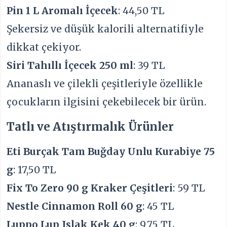
Pin 1 L Aromalı İçecek
: 44,50 TL
Şekersiz ve düşük kalorili alternatifiyle
dikkat çekiyor.
Siri Tahıllı İçecek 250 ml
: 39 TL
Ananaslı ve çilekli çeşitleriyle özellikle
çocukların ilgisini çekebilecek bir ürün.
Tatlı ve Atıştırmalık Ürünler
Eti Burçak Tam Buğday Unlu Kurabiye 75
g
: 17,50 TL
Fix To Zero 90 g Kraker Çeşitleri
: 59 TL
Nestle Cinnamon Roll 60 g
: 45 TL
Luppo Lup Islak Kek 40 g
: 9,75 TL