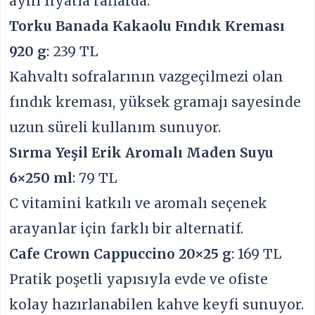
aynı fiyatla raflarda.
Torku Banada Kakaolu Fındık Kreması
920 g
: 239 TL
Kahvaltı sofralarının vazgeçilmezi olan
fındık kreması, yüksek gramajı sayesinde
uzun süreli kullanım sunuyor.
Sırma Yeşil Erik Aromalı Maden Suyu
6×250 ml
: 79 TL
C vitamini katkılı ve aromalı seçenek
arayanlar için farklı bir alternatif.
Cafe Crown Cappuccino 20×25 g
: 169 TL
Pratik poşetli yapısıyla evde ve ofiste
kolay hazırlanabilen kahve keyfi sunuyor.