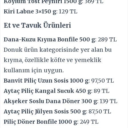
Köylüm Tost Peyniri 1500 g
: 369 TL
Kiri Labne 3×150 g
: 129 TL
Et ve Tavuk Ürünleri
Dana-Kuzu Kıyma Bonfile 500 g
: 289 TL
Donuk ürün kategorisinde yer alan bu
kıyma, özellikle köfte ve yemeklik
kullanım için uygun.
Banvit Piliç Uzun Sosis 1000 g
: 97,50 TL
Aytaç Piliç Kangal Sucuk 450 g
: 89 TL
Akşeker Soslu Dana Döner 300 g
: 139 TL
Aytaç Piliç Jülyen Sosis 500 g
: 87,50 TL
Piliç Döner Bonfile 1000 g
: 249 TL