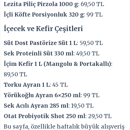
Lezita Piliç Pirzola 1000 g
: 69,50 TL
İçli Köfte Porsiyonluk 320 g
: 99 TL
İçecek ve Kefir Çeşitleri
Süt Dost Pastörize Süt 1 L
: 59,50 TL
Sek Proteinli Süt 330 ml
: 49,50 TL
İçim Kefir 1 L (Mangolu & Portakallı)
:
89,50 TL
Torku Ayran 1 L
: 45 TL
Yörükoğlu Ayran 6×250 ml
: 99 TL
Sek Acılı Ayran 285 ml
: 19,50 TL
Otat Probiyotik Shot 250 ml
: 29,50 TL
Bu sayfa, özellikle haftalık büyük alışveriş