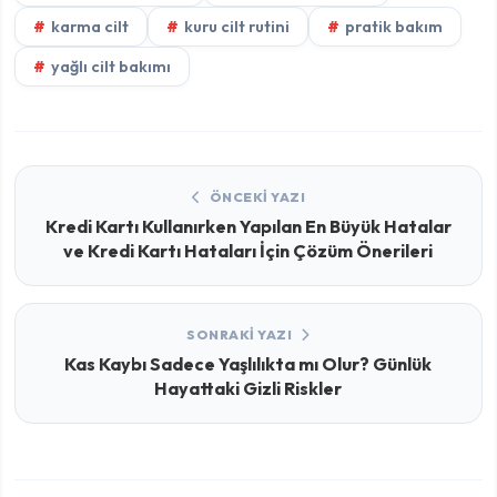
karma cilt
kuru cilt rutini
pratik bakım
yağlı cilt bakımı
ÖNCEKI YAZI
Kredi Kartı Kullanırken Yapılan En Büyük Hatalar
ve Kredi Kartı Hataları İçin Çözüm Önerileri
SONRAKI YAZI
Kas Kaybı Sadece Yaşlılıkta mı Olur? Günlük
Hayattaki Gizli Riskler