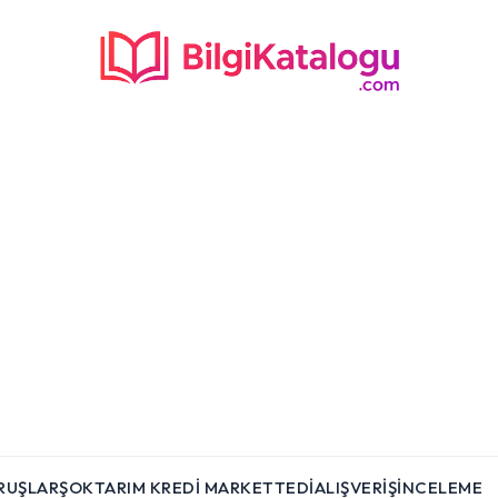
RUŞLAR
ŞOK
TARIM KREDI MARKET
TEDI
ALIŞVERIŞ
İNCELEME