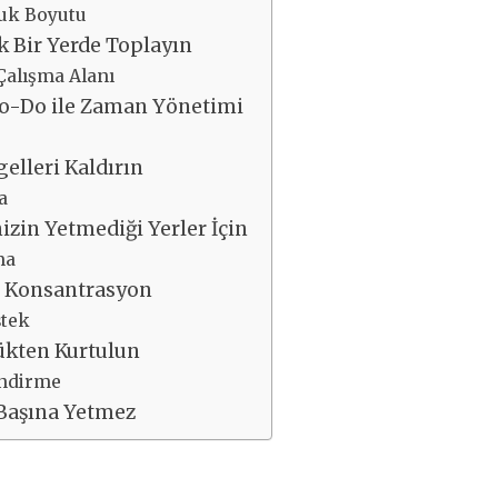
luk Boyutu
k Bir Yerde Toplayın
Çalışma Alanı
o-Do ile Zaman Yönetimi
gelleri Kaldırın
a
izin Yetmediği Yerler İçin
ma
le Konsantrasyon
stek
Yükten Kurtulun
endirme
 Başına Yetmez