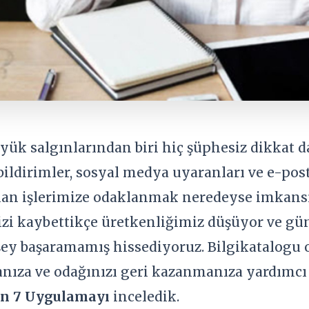
ük salgınlarından biri hiç şüphesiz dikkat da
ildirimler, sosyal medya uyaranları ve e-posta
an işlerimize odaklanmak neredeyse imkansız
izi kaybettikçe üretkenliğimiz düşüyor ve g
ey başaramamış hissediyoruz. Bilgikatalogu ol
nıza ve odağınızı geri kazanmanıza yardımcı
ren 7 Uygulamayı
inceledik.