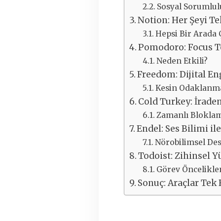
Sosyal Sorumlu
Notion: Her Şeyi Te
Hepsi Bir Arada 
Pomodoro: Focus T
Neden Etkili?
Freedom: Dijital En
Kesin Odaklanm
Cold Turkey: İraden
Zamanlı Blokla
Endel: Ses Bilimi i
Nörobilimsel De
Todoist: Zihinsel 
Görev Öncelikl
Sonuç: Araçlar Tek