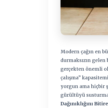
Modern çağın en büy
durmaksızın gelen b
gerçekten önemli ol
çalışma” kapasitem
yorgun ama hiçbir ş
gürültüyü susturma
Dağınıklığını Biti