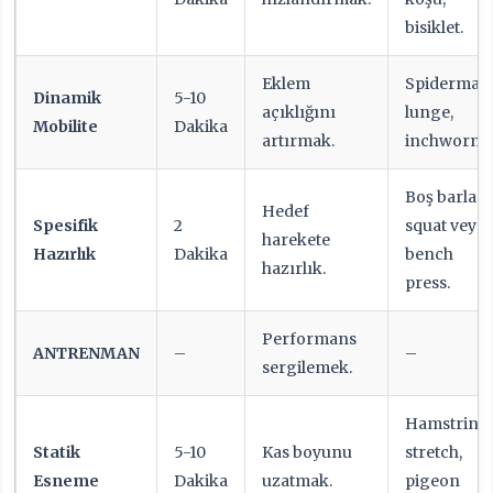
bisiklet.
Eklem
Spiderman
Dinamik
5-10
açıklığını
lunge,
Mobilite
Dakika
artırmak.
inchworm.
Boş barla
Hedef
Spesifik
2
squat veya
harekete
Hazırlık
Dakika
bench
hazırlık.
press.
Performans
ANTRENMAN
–
–
sergilemek.
Hamstring
Statik
5-10
Kas boyunu
stretch,
Esneme
Dakika
uzatmak.
pigeon