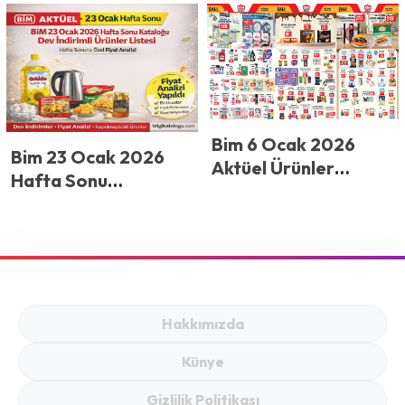
Öne Çıkan Fırsatları
Sonuna Özel Büyük
Fırsatlar
Bim 6 Ocak 2026
Bim 23 Ocak 2026
Aktüel Ürünler
Hafta Sonu
Kataloğu: Yeni Yılın
Kataloğu: Dev
İlk Dev Kampanyası
İndirimli Ürünler
Listesi ve Fiyat
Analizi
Hakkımızda
Künye
Gizlilik Politikası