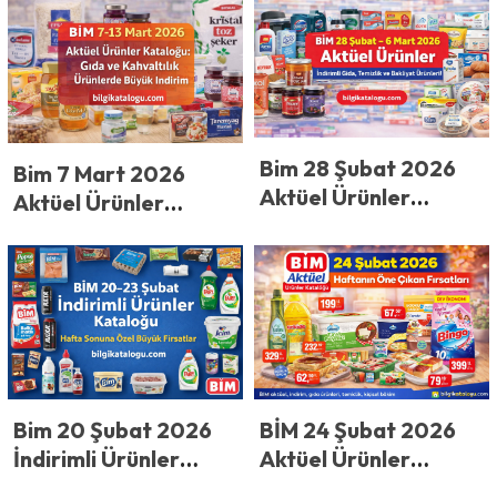
Dev İndirim Başladı!
Persil Dikkat Çekiyor
3-6 Nisan’da Peynir,
Kıyma, Muz ve
Nescafe Fiyatları
Şaşırttı
Bim 28 Şubat 2026
Bim 7 Mart 2026
Aktüel Ürünler
Aktüel Ürünler
Kataloğu
Kataloğu: Gıda ve
Kahvaltılık Ürünlerde
Büyük İndirim
BİM 24 Şubat 2026
Bim 20 Şubat 2026
Aktüel Ürünler
İndirimli Ürünler
Kataloğu: Haftanın
Kataloğu: Hafta