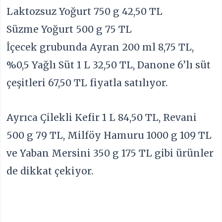
Laktozsuz Yoğurt 750 g 42,50 TL
Süzme Yoğurt 500 g 75 TL
İçecek grubunda Ayran 200 ml 8,75 TL,
%0,5 Yağlı Süt 1 L 32,50 TL, Danone 6’lı süt
çeşitleri 67,50 TL fiyatla satılıyor.
Ayrıca Çilekli Kefir 1 L 84,50 TL, Revani
500 g 79 TL, Milföy Hamuru 1000 g 109 TL
ve Yaban Mersini 350 g 175 TL gibi ürünler
de dikkat çekiyor.