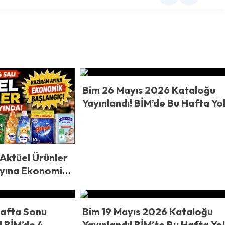
Bim 26 Mayıs 2026 Kataloğu
Yayınlandı! BİM’de Bu Hafta Yo
Yok! 315 TL’lik Sucuk, 42 TL Süt
Dev İndirimler Raflarda
Aktüel Ürünler
Ayına Ekonomik
Hafta Sonu
Bim 19 Mayıs 2026 Kataloğu
! BİM’de 4
Yayınlandı! BİM’te Bu Hafta Yo