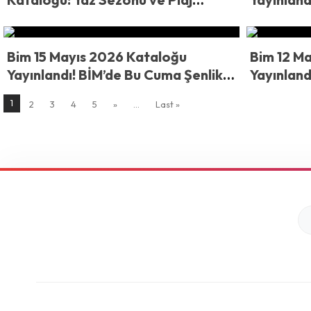
Fırsatları Başlıyor!
Elektrikli
Malzemel
Dev İndir
Bim 15 Mayıs 2026 Kataloğu
Bim 12 M
Yayınlandı! BİM’de Bu Cuma Şenlik
Yayınlandı
Var! Klima, Elektrikli Bisiklet ve
12 Mayıs
1
2
3
4
5
»
...
Last »
Aksiyon Kamerası Kapış Kapış
Yok Sata
Gidecek!