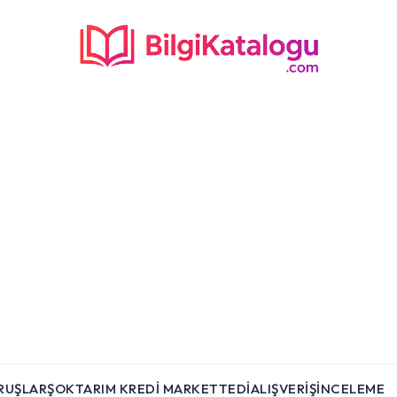
RUŞLAR
ŞOK
TARIM KREDI MARKET
TEDI
ALIŞVERIŞ
İNCELEME