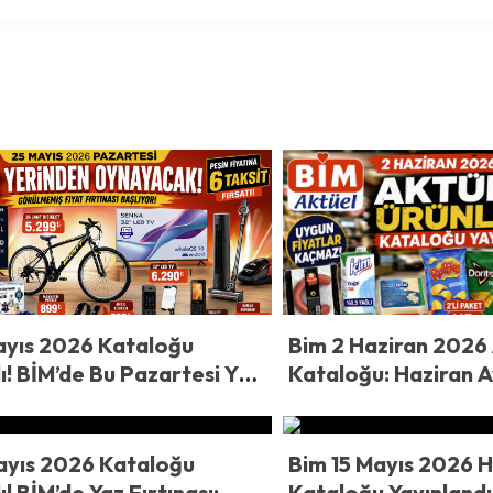
ayıs 2026 Kataloğu
Bim 2 Haziran 2026 
ı! BİM’de Bu Pazartesi Yer
Kataloğu: Haziran 
 Oynayacak! 25 Mayıs
Başlangıç!
nda Görülmemiş Fiyat
Başlıyor!
ayıs 2026 Kataloğu
Bim 15 Mayıs 2026 
! BİM’de Yaz Fırtınası:
Kataloğu Yayınlandı