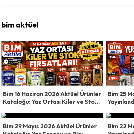
bim aktüel
Bim 16 Haziran 2026 Aktüel Ürünler
Bim 25 M
Kataloğu: Yaz Ortası Kiler ve Stok
Yayınland
Fırsatları!
Yerinden
Kataloğu
Fırtınası 
Bim 29 Mayıs 2026 Aktüel Ürünler
Bim 22 M
Kataloğu: Yaz Sezonu ve Plaj
Yayınlandı