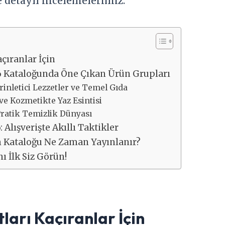
 detaylı incelemelerimiz.
çıranlar İçin
6 Kataloğunda Öne Çıkan Ürün Grupları
erinletici Lezzetler ve Temel Gıda
 ve Kozmetikte Yaz Esintisi
 Pratik Temizlik Dünyası
 Alışverişte Akıllı Taktikler
m Kataloğu Ne Zaman Yayınlanır?
ı İlk Siz Görün!
ları Kaçıranlar İçin