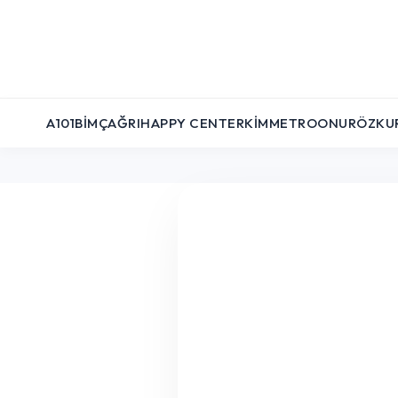
A101
BIM
ÇAĞRI
HAPPY CENTER
KIM
METRO
ONUR
ÖZKU