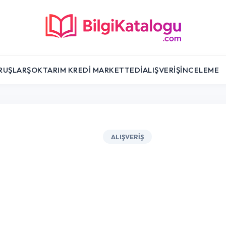
RUŞLAR
ŞOK
TARIM KREDI MARKET
TEDI
ALIŞVERIŞ
İNCELEME
ALIŞVERIŞ