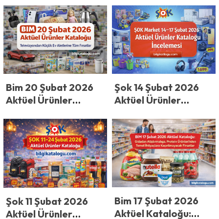
Ayına Büyük Veda!
Ayının Final
İndirimleri!
Bim 20 Şubat 2026
Şok 14 Şubat 2026
Aktüel Ürünler
Aktüel Ürünler
Kataloğu:
Kataloğu İncelemesi
Televizyondan Küçük
Ev Aletlerine Tüm
Fırsatlar
Bim 17 Şubat 2026
Şok 11 Şubat 2026
Aktüel Kataloğu:
Aktüel Ürünler