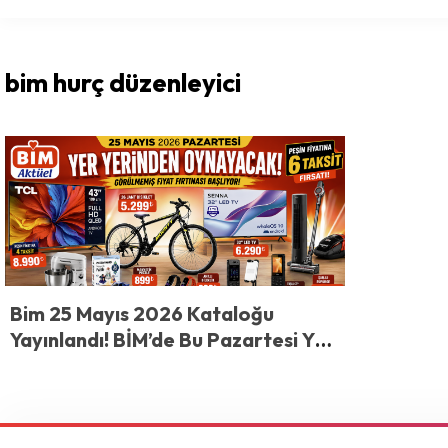
bim hurç düzenleyici
Bim 25 Mayıs 2026 Kataloğu
Yayınlandı! BİM’de Bu Pazartesi Yer
Yerinden Oynayacak! 25 Mayıs
Kataloğunda Görülmemiş Fiyat
Fırtınası Başlıyor!