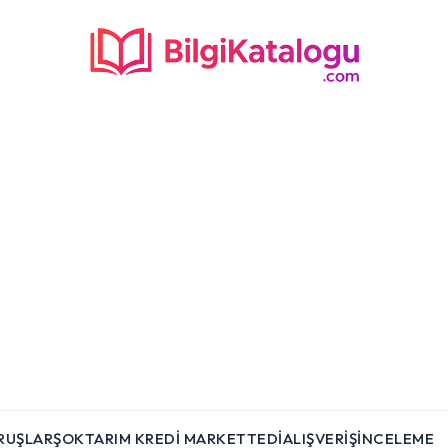
RUŞLAR
ŞOK
TARIM KREDI MARKET
TEDI
ALIŞVERIŞ
İNCELEME