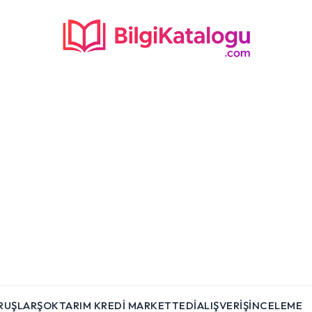
RUŞLAR
ŞOK
TARIM KREDI MARKET
TEDI
ALIŞVERIŞ
İNCELEME