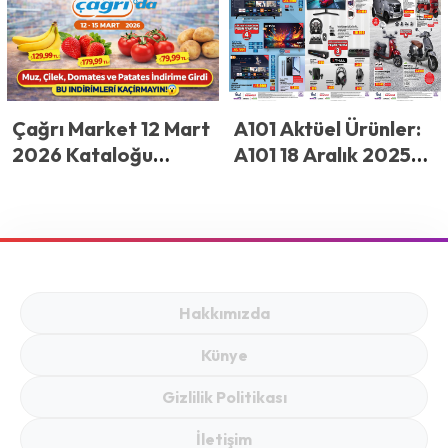
17,50 TL! İşte Güncel
Fiyatlar
Çağrı Market 12 Mart
A101 Aktüel Ürünler:
2026 Kataloğu
A101 18 Aralık 2025
Yayınlandı! Çağrı
Fırsatları ile
Market’te Fiyatlar
Teknoloji, Yaşam ve
Dikkat Çekiyor! Muz,
Ev Ekonomisi Analizi
Çilek, Domates ve
Patates İndirime
Girdi
Hakkımızda
Künye
Gizlilik Politikası
İletişim