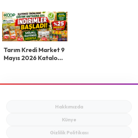
Tarım Kredi Market 9
Mayıs 2026 Kataloğu
Yayınlandı! Tarım
Kredi Market’te
Glutensiz Ürün
Alarmı! Çölyak
Haftasına Özel Dev
İndirimler Başladı
Hakkımızda
Künye
Gizlilik Politikası