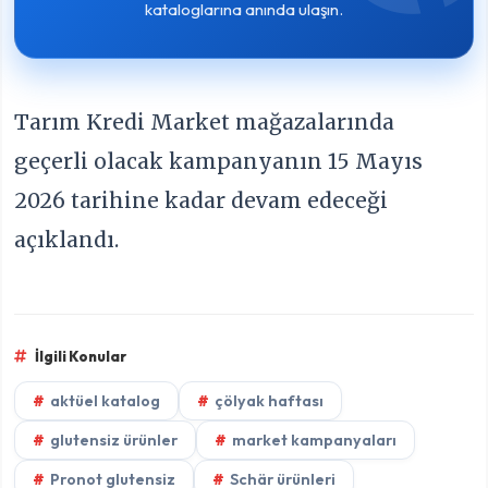
kataloglarına anında ulaşın.
Tarım Kredi Market mağazalarında
geçerli olacak kampanyanın 15 Mayıs
2026 tarihine kadar devam edeceği
açıklandı.
İlgili Konular
aktüel katalog
çölyak haftası
glutensiz ürünler
market kampanyaları
Pronot glutensiz
Schär ürünleri