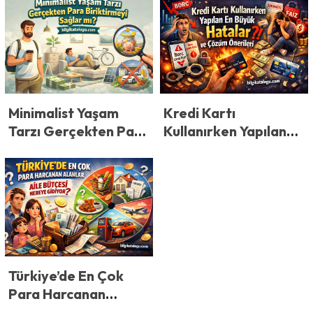
Başlayanlar Rehberi
Minimalist Yaşam
Kredi Kartı
Tarzı Gerçekten Para
Kullanırken Yapılan
Biriktirmeyi Sağlar
En Büyük Hatalar ve
mı?
Kredi Kartı Hataları
İçin Çözüm Önerileri
Türkiye’de En Çok
Para Harcanan
Alanlar: Aile Bütçesi