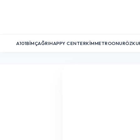
A101
BIM
ÇAĞRI
HAPPY CENTER
KIM
METRO
ONUR
ÖZKU