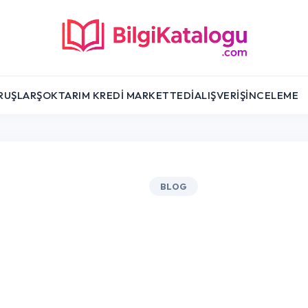
RUŞLAR
ŞOK
TARIM KREDI MARKET
TEDI
ALIŞVERIŞ
İNCELEME
BLOG