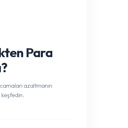
kten Para
ı?
arcamaları azaltmanın
 keşfedin.