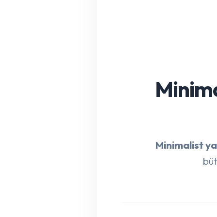
Minima
Minimalist y
büt