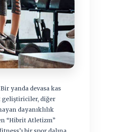
 Bir yanda devasa kas
liştiriciler, diğer
mayan dayanıklılık
ren “Hibrit Atletizm”
 fitness’ı bir spor dalına