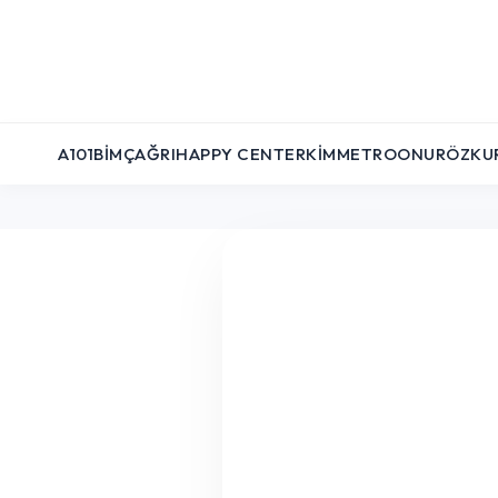
A101
BIM
ÇAĞRI
HAPPY CENTER
KIM
METRO
ONUR
ÖZKU