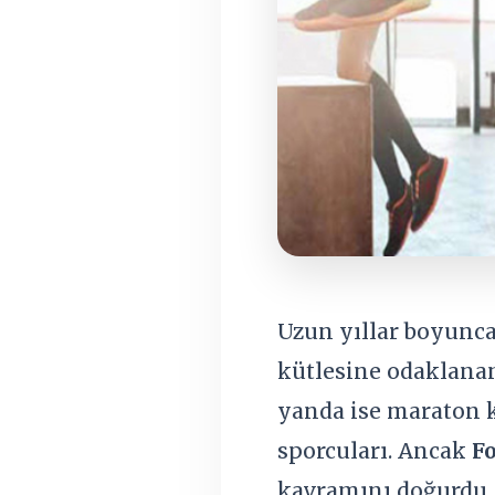
Uzun yıllar boyunca
kütlesine odaklanan
yanda ise maraton k
sporcuları. Ancak
F
kavramını doğurdu.