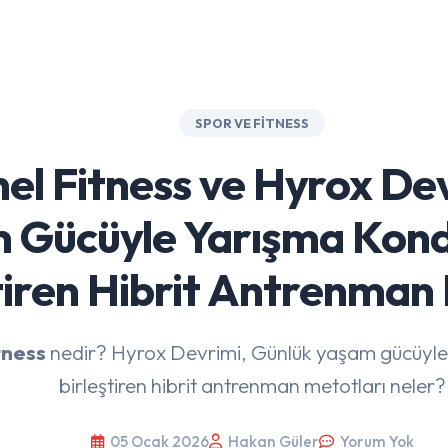
SPOR VE FITNESS
el Fitness ve Hyrox De
 Gücüyle Yarışma Kon
tiren Hibrit Antrenman
tness
nedir? Hyrox Devrimi, Günlük yaşam gücüyle
birleştiren hibrit antrenman metotları neler?
05 Ocak 2026
Hakan Güler
Yorum Yok