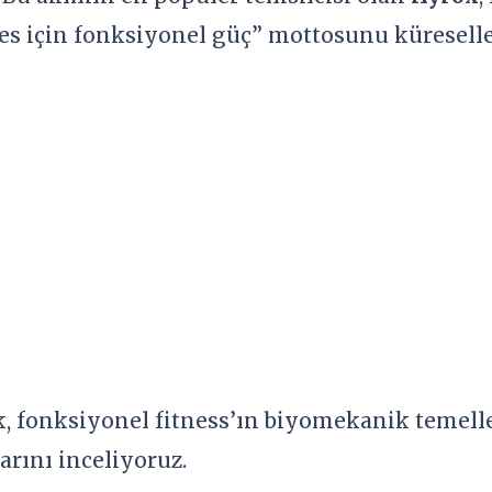
s için fonksiyonel güç” mottosunu küreselleş
k, fonksiyonel fitness’ın biyomekanik temell
arını inceliyoruz.