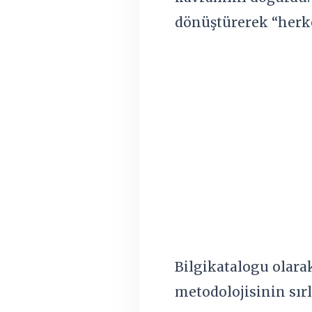
dönüştürerek “herke
Bilgikatalogu olara
metodolojisinin sırl