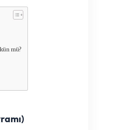
mkün mü?
vramı)