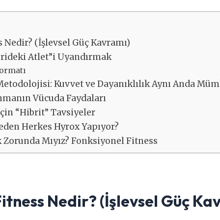
 Nedir? (İşlevsel Güç Kavramı)
erideki Atlet”i Uyandırmak
ormatı
etodolojisi: Kuvvet ve Dayanıklılık Aynı Anda Mü
nmanın Vücuda Faydaları
çin “Hibrit” Tavsiyeler
Neden Herkes Hyrox Yapıyor?
k Zorunda Mıyız? Fonksiyonel Fitness
itness Nedir? (İşlevsel Güç Ka