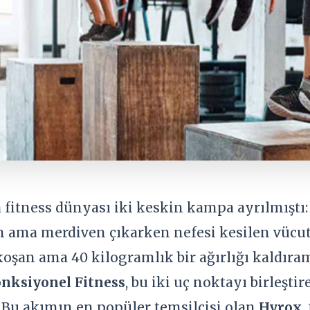
 fitness dünyası iki keskin kampa ayrılmıştı:
 ama merdiven çıkarken nefesi kesilen vücut ge
oşan ama 40 kilogramlık bir ağırlığı kaldıra
onksiyonel Fitness
, bu iki uç noktayı birleşti
 Bu akımın en popüler temsilcisi olan
Hyrox
,