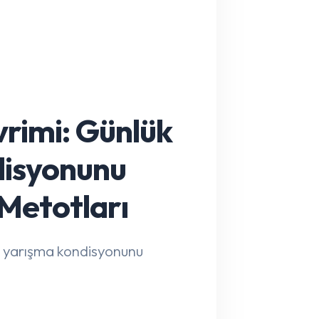
vrimi: Günlük
disyonunu
 Metotları
 yarışma kondisyonunu