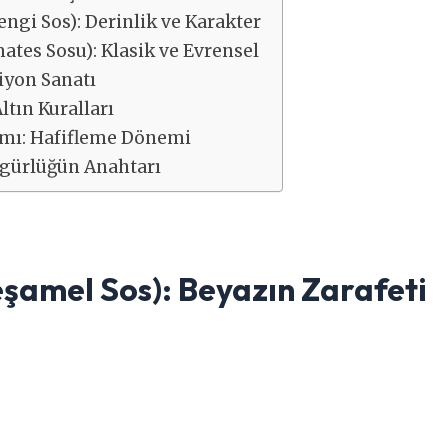
ngi Sos): Derinlik ve Karakter
tes Sosu): Klasik ve Evrensel
iyon Sanatı
tın Kuralları
ımı: Hafifleme Dönemi
zgürlüğün Anahtarı
şamel Sos): Beyazın Zarafeti