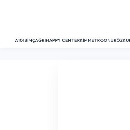
A101
BIM
ÇAĞRI
HAPPY CENTER
KIM
METRO
ONUR
ÖZKU