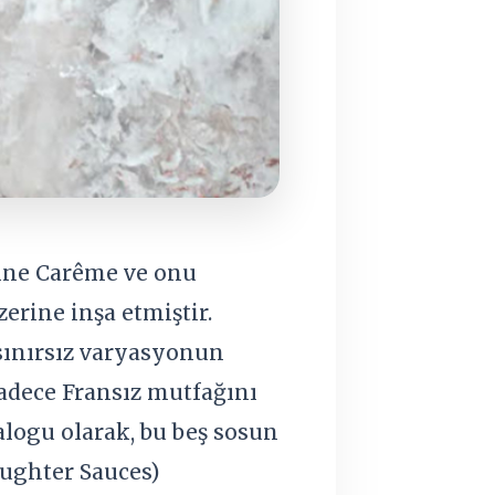
ine Carême ve onu
erine inşa etmiştir.
 sınırsız varyasyonun
adece Fransız mutfağını
logu olarak, bu beş sosun
aughter Sauces)