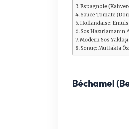
Espagnole (Kahvere
Sauce Tomate (Doma
Hollandaise: Emüls
Sos Hazırlamanın Al
Modern Sos Yaklaş
Sonuç: Mutfakta Ö
Béchamel (Be