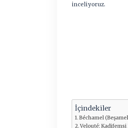
inceliyoruz.
İçindekiler
Béchamel (Beşamel 
Velouté: Kadifems