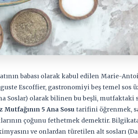
tının babası olarak kabul edilen Marie-Anto
uste Escoffier, gastronomiyi beş temel sos üz
a Soslar) olarak bilinen bu beşli, mutfaktaki
z Mutfağının 5 Ana Sosu
tarifini öğrenmek, s
larının çoğunu fethetmek demektir. Bilgikata
kimyasını ve onlardan türetilen alt sosları (D