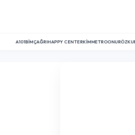
A101
BIM
ÇAĞRI
HAPPY CENTER
KIM
METRO
ONUR
ÖZKU