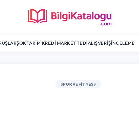
RUŞLAR
ŞOK
TARIM KREDI MARKET
TEDI
ALIŞVERIŞ
İNCELEME
SPOR VE FITNESS