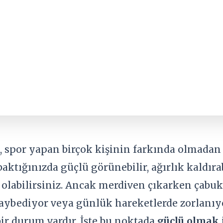
 spor yapan birçok kişinin farkında olmadan e
ktığınızda güçlü görünebilir, ağırlık kaldırab
labilirsiniz. Ancak merdiven çıkarken çabuk 
aybediyor veya günlük hareketlerde zorlanıy
ir durum vardır. İşte bu noktada
güçlü olmak