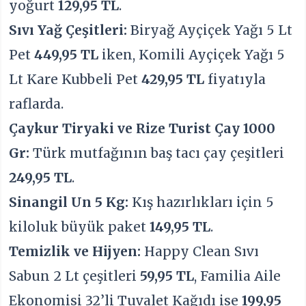
yoğurt
129,95 TL
.
Sıvı Yağ Çeşitleri:
Biryağ Ayçiçek Yağı 5 Lt
Pet
449,95 TL
iken, Komili Ayçiçek Yağı 5
Lt Kare Kubbeli Pet
429,95 TL
fiyatıyla
raflarda.
Çaykur Tiryaki ve Rize Turist Çay 1000
Gr:
Türk mutfağının baş tacı çay çeşitleri
249,95 TL
.
Sinangil Un 5 Kg:
Kış hazırlıkları için 5
kiloluk büyük paket
149,95 TL
.
Temizlik ve Hijyen:
Happy Clean Sıvı
Sabun 2 Lt çeşitleri
59,95 TL
, Familia Aile
Ekonomisi 32’li Tuvalet Kağıdı ise
199,95