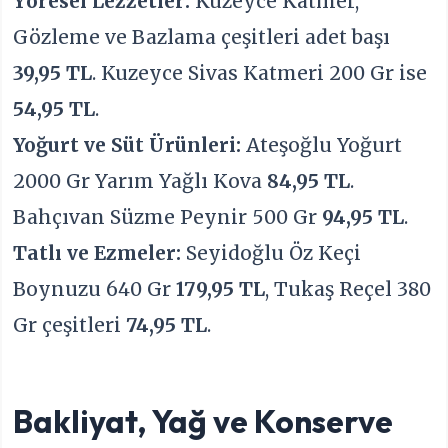
Yöresel Lezzetler:
Kuzeyce Katmer,
Gözleme ve Bazlama çeşitleri adet başı
39,95 TL
. Kuzeyce Sivas Katmeri 200 Gr ise
54,95 TL
.
Yoğurt ve Süt Ürünleri:
Ateşoğlu Yoğurt
2000 Gr Yarım Yağlı Kova
84,95 TL
.
Bahçıvan Süzme Peynir 500 Gr
94,95 TL
.
Tatlı ve Ezmeler:
Seyidoğlu Öz Keçi
Boynuzu 640 Gr
179,95 TL
, Tukaş Reçel 380
Gr çeşitleri
74,95 TL
.
Bakliyat, Yağ ve Konserve