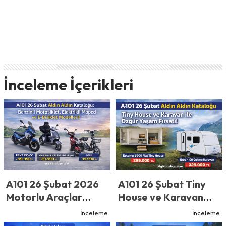
İnceleme İçerikleri
A101 26 Şubat 2026
A101 26 Şubat Tiny
Motorlu Araçlar
House ve Karavan
Kataloğu: Benzinli
Kataloğu: Tiny House
İnceleme
İnceleme
Motosiklet, Elektrikli
ve Karavan ile Özgür