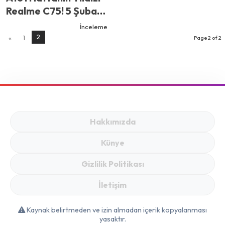
Realme C75! 5 Şubat
2026 Kataloğunda
İnceleme
256 GB Hafızalı Dev
2
«
1
Page 2 of 2
Bataryalı Telefon
Fırsatı
Hakkımızda
Künye
Gizlilik Politikası
İletişim
Kaynak belirtmeden ve izin almadan içerik kopyalanması
yasaktır.