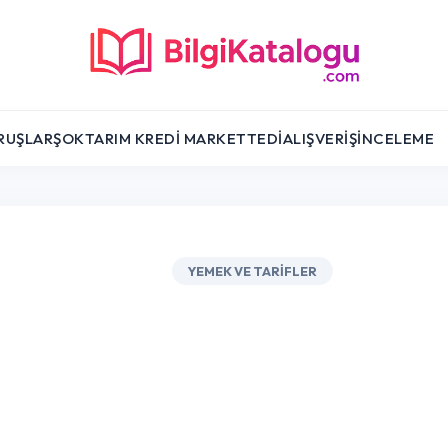
RUŞLAR
ŞOK
TARIM KREDI MARKET
TEDI
ALIŞVERIŞ
İNCELEME
YEMEK VE TARIFLER