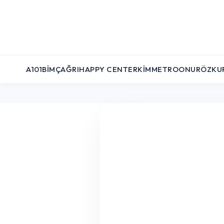
A101
BIM
ÇAĞRI
HAPPY CENTER
KIM
METRO
ONUR
ÖZKU