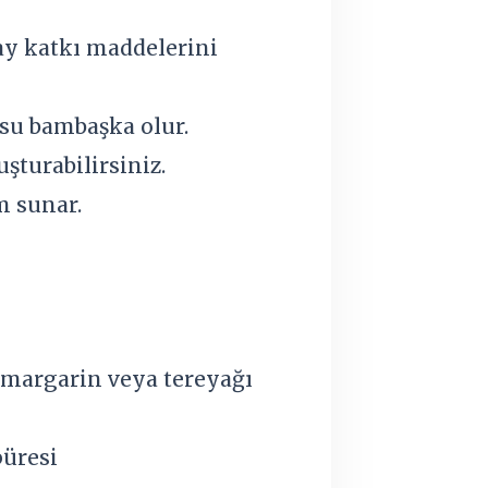
ay katkı maddelerini
usu bambaşka olur.
şturabilirsiniz.
m sunar.
, margarin veya tereyağı
püresi