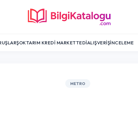
RUŞLAR
ŞOK
TARIM KREDI MARKET
TEDI
ALIŞVERIŞ
İNCELEME
METRO