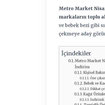
Metro Market Nisa
markaların toplu al
ve bebek bezi gibi s
çekmeye aday görü
İçindekiler
Metro Market N
İndirim
Kişisel Bakı
Öne çıkan
Bebek ve Ka
Dikkat çe
Kağıt Ürünle
İndirimli
Temizlik Ür