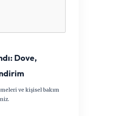
ndı: Dove,
ndirim
emeleri ve kişisel bakım
niz.