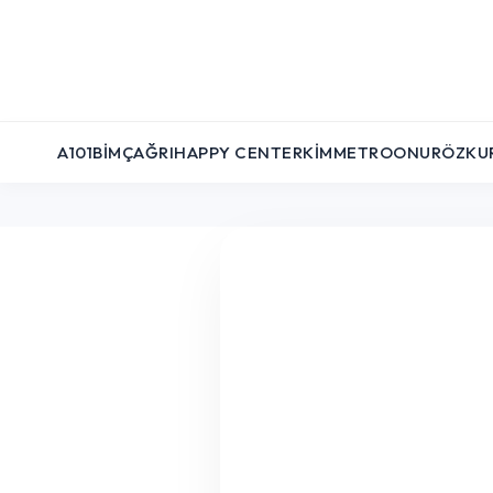
A101
BIM
ÇAĞRI
HAPPY CENTER
KIM
METRO
ONUR
ÖZKU