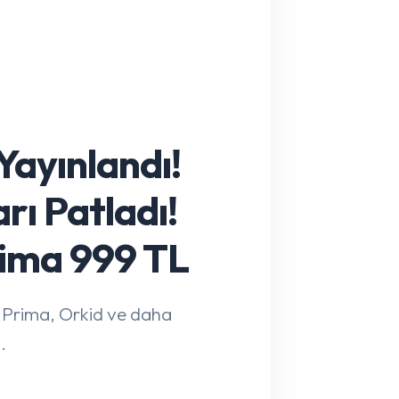
ayınlandı!
rı Patladı!
rima 999 TL
 Prima, Orkid ve daha
.