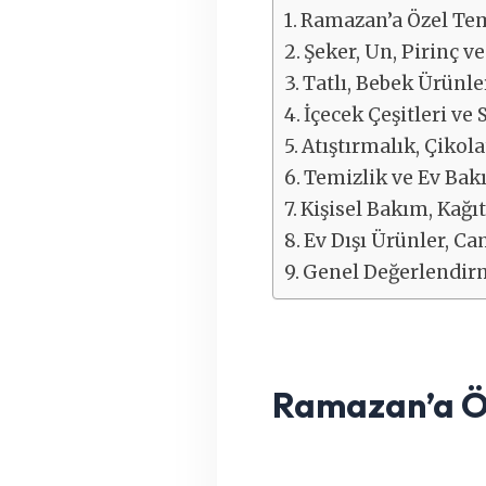
Ramazan’a Özel Tem
Şeker, Un, Pirinç 
Tatlı, Bebek Ürünle
İçecek Çeşitleri v
Atıştırmalık, Çikol
Temizlik ve Ev Bak
Kişisel Bakım, Kağı
Ev Dışı Ürünler, Ca
Genel Değerlendir
Ramazan’a Öz