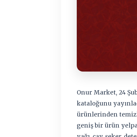
Onur Market, 24 Şub
kataloğunu yayınlad
ürünlerinden temizl
geniş bir ürün yelp
yağı, çay, şeker, de