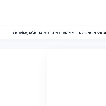
A101
BIM
ÇAĞRI
HAPPY CENTER
KIM
METRO
ONUR
ÖZKU