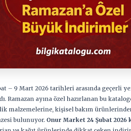
at – 9 Mart 2026 tarihleri arasında geçerli ye
ı. Ramazan ayına özel hazırlanan bu katalog
ik malzemelerine, kişisel bakım ürünlerinden
azesi bulunuyor.
Onur Market 24 Şubat 2026 
terjan ve kağıt ürünlerinde dikkat çeken indiri