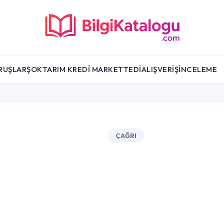
RUŞLAR
ŞOK
TARIM KREDI MARKET
TEDI
ALIŞVERIŞ
İNCELEME
ÇAĞRI