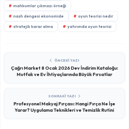
mahkumlar çıkmazı örneği
nash dengesi ekonomide
oyun teorisi nedir
stratejik karar alma
yatırımda oyun teorisi
ÖNCEKI YAZI
Çağrı Market 8 Ocak 2026 Dev İndirim Kataloğu:
Mutfak ve Ev İhtiyaçlarında Büyük Fırsatlar
SONRAKI YAZI
Profesyonel Makyaj Fırçası: Hangi Fırça Ne İşe
Yarar? Uygulama Teknikleri ve Temizlik Rutini