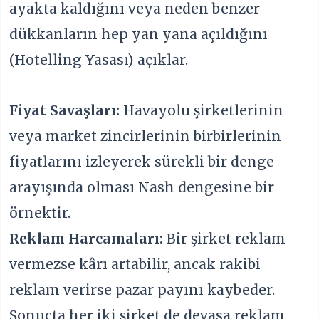
ayakta kaldığını veya neden benzer
dükkanların hep yan yana açıldığını
(Hotelling Yasası) açıklar.
Fiyat Savaşları:
Havayolu şirketlerinin
veya market zincirlerinin birbirlerinin
fiyatlarını izleyerek sürekli bir denge
arayışında olması Nash dengesine bir
örnektir.
Reklam Harcamaları:
Bir şirket reklam
vermezse kârı artabilir, ancak rakibi
reklam verirse pazar payını kaybeder.
Sonuçta her iki şirket de devasa reklam