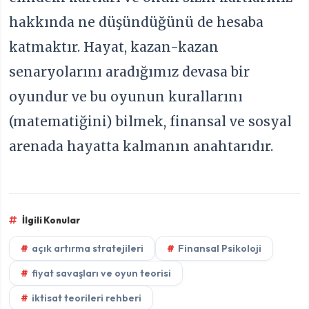
hakkında ne düşündüğünü de hesaba
katmaktır. Hayat, kazan-kazan
senaryolarını aradığımız devasa bir
oyundur ve bu oyunun kurallarını
(matematiğini) bilmek, finansal ve sosyal
arenada hayatta kalmanın anahtarıdır.
İlgili Konular
açık artırma stratejileri
Finansal Psikoloji
fiyat savaşları ve oyun teorisi
iktisat teorileri rehberi