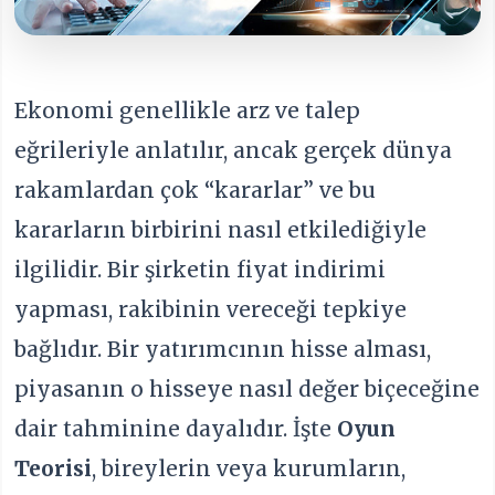
Ekonomi genellikle arz ve talep
eğrileriyle anlatılır, ancak gerçek dünya
rakamlardan çok “kararlar” ve bu
kararların birbirini nasıl etkilediğiyle
ilgilidir. Bir şirketin fiyat indirimi
yapması, rakibinin vereceği tepkiye
bağlıdır. Bir yatırımcının hisse alması,
piyasanın o hisseye nasıl değer biçeceğine
dair tahminine dayalıdır. İşte
Oyun
Teorisi
, bireylerin veya kurumların,