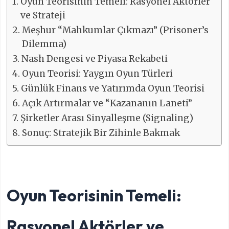
Oyun Teorisinin Temeli: Rasyonel Aktörler
ve Strateji
Meşhur “Mahkumlar Çıkmazı” (Prisoner’s
Dilemma)
Nash Dengesi ve Piyasa Rekabeti
Oyun Teorisi: Yaygın Oyun Türleri
Günlük Finans ve Yatırımda Oyun Teorisi
Açık Artırmalar ve “Kazananın Laneti”
Şirketler Arası Sinyalleşme (Signaling)
Sonuç: Stratejik Bir Zihinle Bakmak
Oyun Teorisinin Temeli:
Rasyonel Aktörler ve