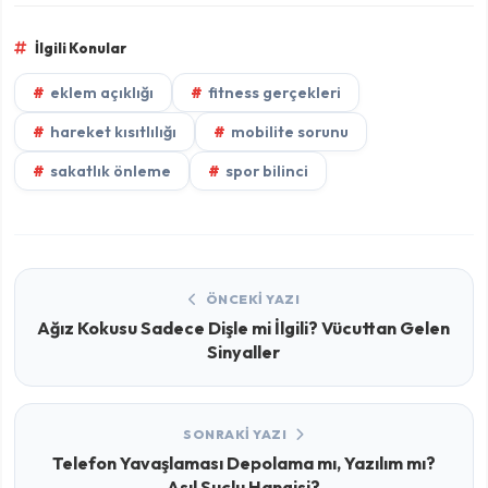
İlgili Konular
eklem açıklığı
fitness gerçekleri
hareket kısıtlılığı
mobilite sorunu
sakatlık önleme
spor bilinci
ÖNCEKI YAZI
Ağız Kokusu Sadece Dişle mi İlgili? Vücuttan Gelen
Sinyaller
SONRAKI YAZI
Telefon Yavaşlaması Depolama mı, Yazılım mı?
Asıl Suçlu Hangisi?