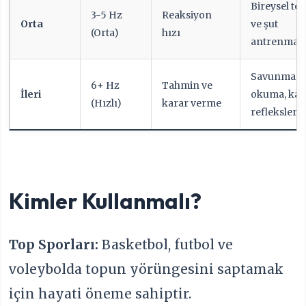
Bireysel te
3-5 Hz
Reaksiyon
Orta
ve şut
(Orta)
hızı
antrenmanl
Savunma
6+ Hz
Tahmin ve
İleri
okuma, kal
(Hızlı)
karar verme
refleksleri
Kimler Kullanmalı?
Top Sporları:
Basketbol, futbol ve
voleybolda topun yörüngesini saptamak
için hayati öneme sahiptir.