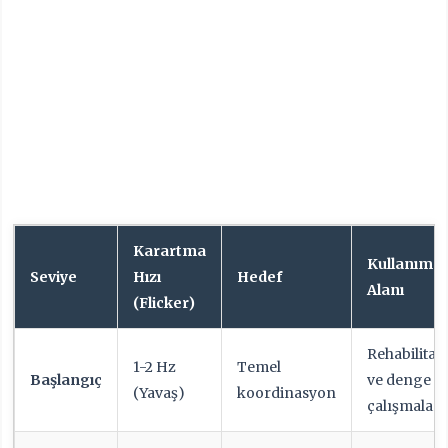
Karartma
Kullanım
Seviye
Hızı
Hedef
Alanı
(Flicker)
Rehabilita
1-2 Hz
Temel
Başlangıç
ve denge
(Yavaş)
koordinasyon
çalışmaları