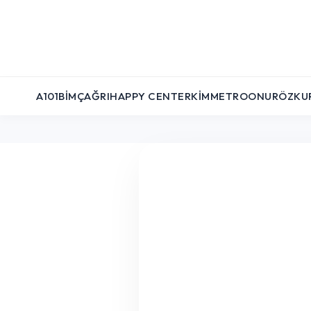
A101
BIM
ÇAĞRI
HAPPY CENTER
KIM
METRO
ONUR
ÖZKU