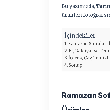
Bu yazımızda,
Tarım
ürünleri fotoğraf sı
İçindekiler
Ramazan Sofraları İ
Et, Bakliyat ve Te
İçecek, Çay, Temizl
Sonuç
Ramazan Sofra
Ürünler