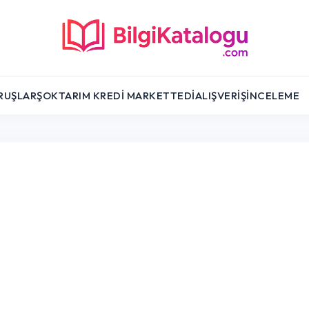
RUŞLAR
ŞOK
TARIM KREDI MARKET
TEDI
ALIŞVERIŞ
İNCELEME